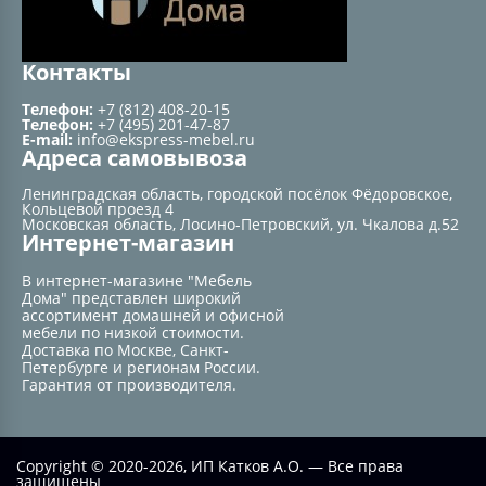
Контакты
Телефон:
+7 (812) 408-20-15
Телефон:
+7 (495) 201-47-87
E-mail:
info@ekspress-mebel.ru
Адреса самовывоза
Ленинградская область, городской посёлок Фёдоровское,
Кольцевой проезд 4
Московская область, Лосино-Петровский, ул. Чкалова д.52
Интернет-магазин
В интернет-магазине "Мебель
Дома" представлен широкий
ассортимент домашней и офисной
мебели по низкой стоимости.
Доставка по Москве, Санкт-
Петербурге и регионам России.
Гарантия от производителя.
Copyright © 2020-2026, ИП Катков А.О. — Все права
защищены