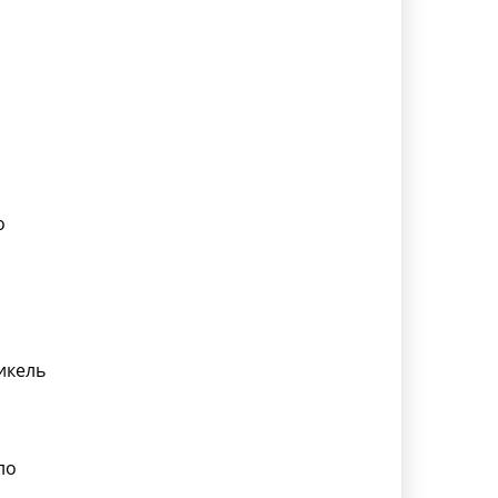
о
икель
ло