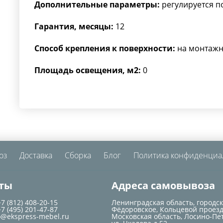
Дополнительные параметры:
регулируется п
Гарантия, месяцы:
12
Способ крепления к поверхности:
на монтажн
Площадь освещения, м2:
0
оз
Доставка
Сборка
Блог
Политика конфиденциа
ты
Адреса самовывоза
+7 (812) 408-20-15
Ленинградская область, городс
+7 (495) 201-47-87
Фёдоровское, Кольцевой проезд
o@ekspress-mebel.ru
Московская область, Лосино-Пе