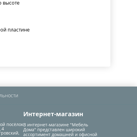
о высоте
ой пластине
льности
Интернет-магазин
кой посёлок
В интернет-магазине "Мебель
 4
Дома" представлен широкий
тровский,
ассортимент домашней и офисной