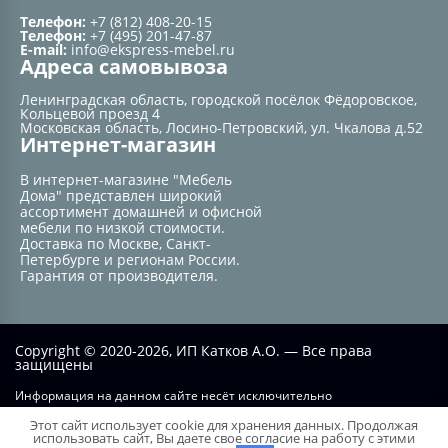
Телефон:
+7 (812) 408-20-15
Телефон:
+7 (495) 201-47-87
E-mail:
info@ekspress-mebel.ru
Адреса самовывоза
Ленинградская область, городской посёлок Фёдоровское,
Кольцевой проезд 4
Московская область, Лосино-Петровский, ул. Чкалова д.52
Интернет-магазин
В интернет-магазине "Мебель
Дома" представлен широкий
ассортимент домашней и офисной
мебели по низкой стоимости.
Доставка по Москве, Санкт-
Петербурге и регионам России.
Гарантия от производителя.
Copyright © 2020-2026, ИП Катков А.О. — Все права
защищены
Информация на данном сайте несёт исключительно
информационный характер и не при каких условиях не является
Этот сайт использует cookie для хранения данных. Продолжая
публичной офертой, определяемой положением статьи №437 ГК РФ.
использовать сайт, Вы даете свое согласие на работу с этими