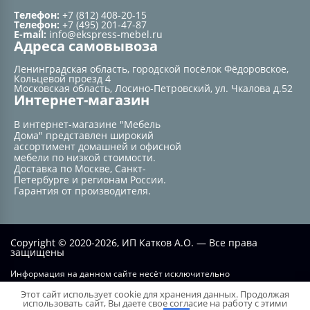
Телефон:
+7 (812) 408-20-15
Телефон:
+7 (495) 201-47-87
E-mail:
info@ekspress-mebel.ru
Адреса самовывоза
Ленинградская область, городской посёлок Фёдоровское,
Кольцевой проезд 4
Московская область, Лосино-Петровский, ул. Чкалова д.52
Интернет-магазин
В интернет-магазине "Мебель
Дома" представлен широкий
ассортимент домашней и офисной
мебели по низкой стоимости.
Доставка по Москве, Санкт-
Петербурге и регионам России.
Гарантия от производителя.
Copyright © 2020-2026, ИП Катков А.О. — Все права
защищены
Информация на данном сайте несёт исключительно
информационный характер и не при каких условиях не является
Этот сайт использует cookie для хранения данных. Продолжая
публичной офертой, определяемой положением статьи №437 ГК РФ.
использовать сайт, Вы даете свое согласие на работу с этими