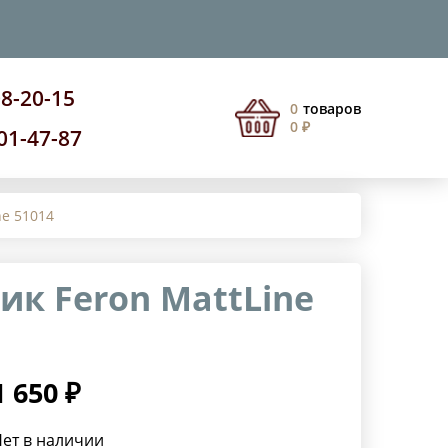
08-20-15
0
товаров
0 ₽
201-47-87
ne 51014
к Feron MattLine
1 650 ₽
ет в наличии