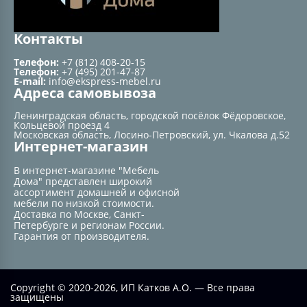
Контакты
Телефон:
+7 (812) 408-20-15
Телефон:
+7 (495) 201-47-87
E-mail:
info@ekspress-mebel.ru
Адреса самовывоза
Ленинградская область, городской посёлок Фёдоровское,
Кольцевой проезд 4
Московская область, Лосино-Петровский, ул. Чкалова д.52
Интернет-магазин
В интернет-магазине "Мебель
Дома" представлен широкий
ассортимент домашней и офисной
мебели по низкой стоимости.
Доставка по Москве, Санкт-
Петербурге и регионам России.
Гарантия от производителя.
Copyright © 2020-2026, ИП Катков А.О. — Все права
защищены