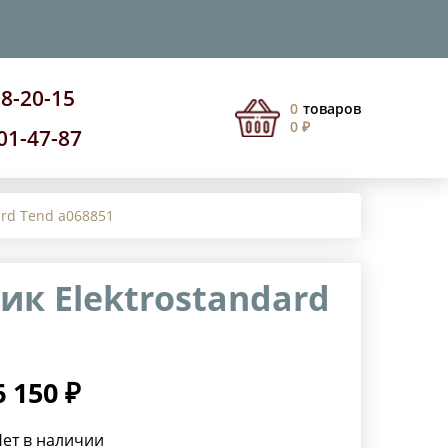
08-20-15
0
товаров
0 ₽
201-47-87
ard Tend a068851
к Elektrostandard
6 150 ₽
ет в наличии