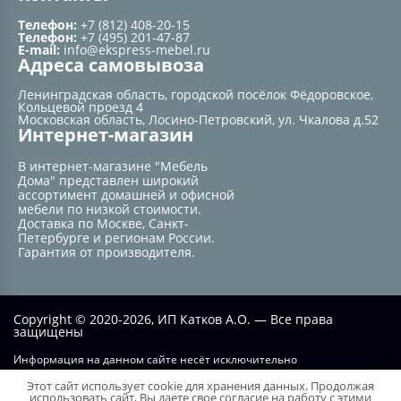
Телефон:
+7 (812) 408-20-15
Телефон:
+7 (495) 201-47-87
E-mail:
info@ekspress-mebel.ru
Адреса самовывоза
Ленинградская область, городской посёлок Фёдоровское,
Кольцевой проезд 4
Московская область, Лосино-Петровский, ул. Чкалова д.52
Интернет-магазин
В интернет-магазине "Мебель
Дома" представлен широкий
ассортимент домашней и офисной
мебели по низкой стоимости.
Доставка по Москве, Санкт-
Петербурге и регионам России.
Гарантия от производителя.
Copyright © 2020-2026, ИП Катков А.О. — Все права
защищены
Информация на данном сайте несёт исключительно
информационный характер и не при каких условиях не является
Этот сайт использует cookie для хранения данных. Продолжая
публичной офертой, определяемой положением статьи №437 ГК РФ.
использовать сайт, Вы даете свое согласие на работу с этими