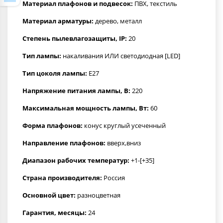
Материал плафонов и подвесок:
ПВХ, текстиль
Материал арматуры:
дерево, металл
Степень пылевлагозащиты, IP:
20
Тип лампы:
накаливания ИЛИ светодиодная [LED]
Тип цоколя лампы:
E27
Напряжение питания лампы, В:
220
Максимальная мощность лампы, Вт:
60
Форма плафонов:
конус круглый усеченный
Направление плафонов:
вверх,вниз
Диапазон рабочих температур:
+1-[+35]
Страна производителя:
Россия
Основной цвет:
разноцветная
Гарантия, месяцы:
24