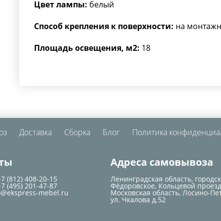
Цвет лампы:
белый
Способ крепления к поверхности:
на монтажн
Площадь освещения, м2:
18
оз
Доставка
Сборка
Блог
Политика конфиденциа
ты
Адреса самовывоза
+7 (812) 408-20-15
Ленинградская область, городс
+7 (495) 201-47-87
Фёдоровское, Кольцевой проезд
o@ekspress-mebel.ru
Московская область, Лосино-Пе
ул. Чкалова д.52