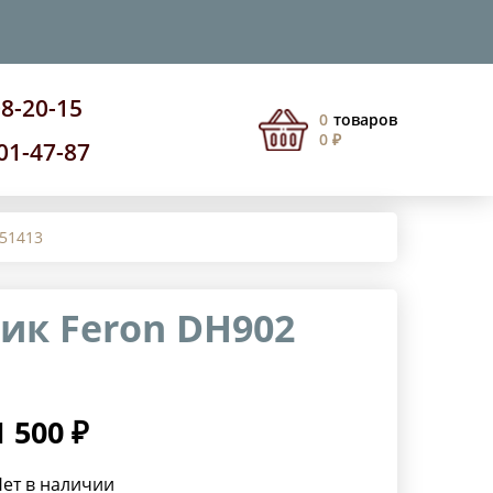
08-20-15
0
товаров
0 ₽
201-47-87
 51413
ик Feron DH902
1 500 ₽
ет в наличии