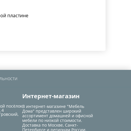
ой пластине
льности
Интернет-магазин
кой посёлок
В интернет-магазине "Мебель
 4
Дома" представлен широкий
тровский,
ассортимент домашней и офисной
мебели по низкой стоимости.
Доставка по Москве, Санкт-
Петербурге и регионам России.