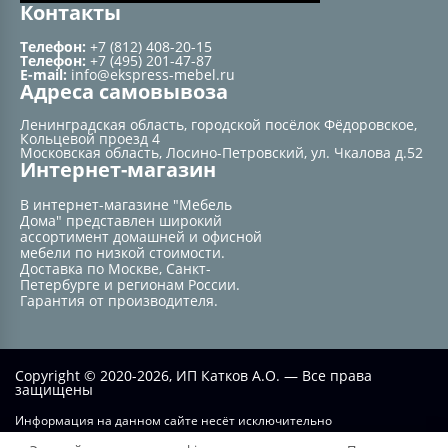
Контакты
Телефон:
+7 (812) 408-20-15
Телефон:
+7 (495) 201-47-87
E-mail:
info@ekspress-mebel.ru
Адреса самовывоза
Ленинградская область, городской посёлок Фёдоровское,
Кольцевой проезд 4
Московская область, Лосино-Петровский, ул. Чкалова д.52
Интернет-магазин
В интернет-магазине "Мебель
Дома" представлен широкий
ассортимент домашней и офисной
мебели по низкой стоимости.
Доставка по Москве, Санкт-
Петербурге и регионам России.
Гарантия от производителя.
Copyright © 2020-2026, ИП Катков А.О. — Все права
защищены
Информация на данном сайте несёт исключительно
информационный характер и не при каких условиях не является