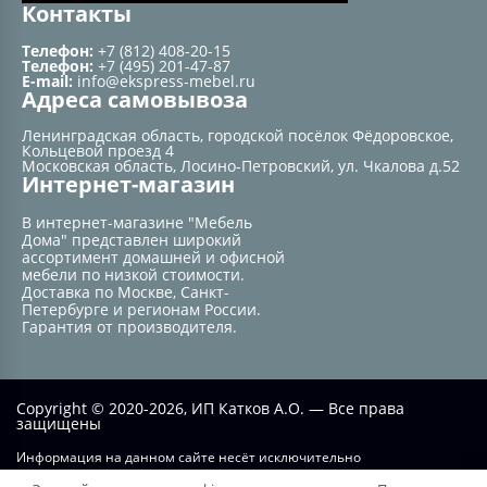
Контакты
Телефон:
+7 (812) 408-20-15
Телефон:
+7 (495) 201-47-87
E-mail:
info@ekspress-mebel.ru
Адреса самовывоза
Ленинградская область, городской посёлок Фёдоровское,
Кольцевой проезд 4
Московская область, Лосино-Петровский, ул. Чкалова д.52
Интернет-магазин
В интернет-магазине "Мебель
Дома" представлен широкий
ассортимент домашней и офисной
мебели по низкой стоимости.
Доставка по Москве, Санкт-
Петербурге и регионам России.
Гарантия от производителя.
Copyright © 2020-2026, ИП Катков А.О. — Все права
защищены
Информация на данном сайте несёт исключительно
информационный характер и не при каких условиях не является