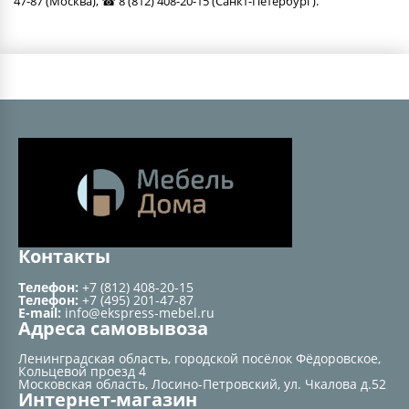
47-87 (Москва), ☎ 8 (812) 408-20-15 (Санкт-Петербург).
Контакты
Телефон:
+7 (812) 408-20-15
Телефон:
+7 (495) 201-47-87
E-mail:
info@ekspress-mebel.ru
Адреса самовывоза
Ленинградская область, городской посёлок Фёдоровское,
Кольцевой проезд 4
Московская область, Лосино-Петровский, ул. Чкалова д.52
Интернет-магазин