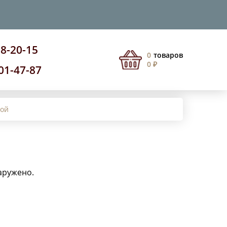
08-20-15
0
товаров
0 ₽
201-47-87
пой
аружено.