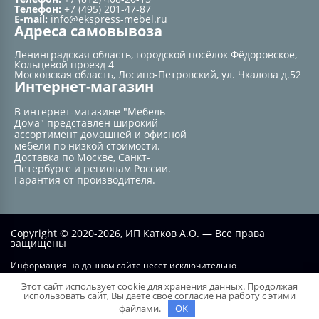
Телефон:
+7 (495) 201-47-87
E-mail:
info@ekspress-mebel.ru
Адреса самовывоза
Ленинградская область, городской посёлок Фёдоровское,
Кольцевой проезд 4
Московская область, Лосино-Петровский, ул. Чкалова д.52
Интернет-магазин
В интернет-магазине "Мебель
Дома" представлен широкий
ассортимент домашней и офисной
мебели по низкой стоимости.
Доставка по Москве, Санкт-
Петербурге и регионам России.
Гарантия от производителя.
Copyright © 2020-2026, ИП Катков А.О. — Все права
защищены
Информация на данном сайте несёт исключительно
информационный характер и не при каких условиях не является
Этот сайт использует cookie для хранения данных. Продолжая
публичной офертой, определяемой положением статьи №437 ГК РФ.
использовать сайт, Вы даете свое согласие на работу с этими
файлами.
OK