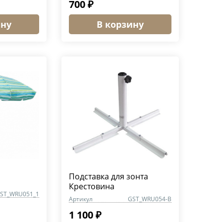
700 ₽
ину
В корзину
Подставка для зонта
Крестовина
ST_WRU051_1
Артикул
GST_WRU054-B
1 100 ₽