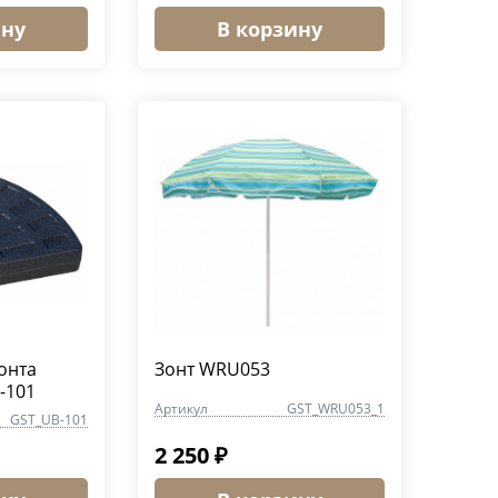
ину
В корзину
онта
Зонт WRU053
-101
Артикул
GST_WRU053_1
GST_UB-101
2 250 ₽