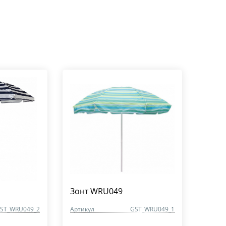
Зонт WRU049
ST_WRU049_2
Артикул
GST_WRU049_1