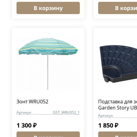
В корзину
В корз
Зонт WRU052
Подставка для з
Garden Story UB
Артикул
GST_WRU052_1
Артикул
1 300 ₽
1 850 ₽