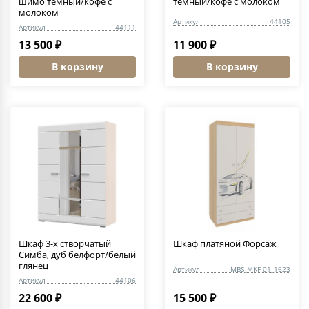
шимо темный/кофе с
темный/кофе с молоком
молоком
Артикул
44105
Артикул
44111
13 500 ₽
11 900 ₽
В корзину
В корзину
Шкаф 3-х створчатый
Шкаф платяной Форсаж
Симба, дуб белфорт/белый
глянец
Артикул
MBS_MKF-01_1623
Артикул
44106
22 600 ₽
15 500 ₽