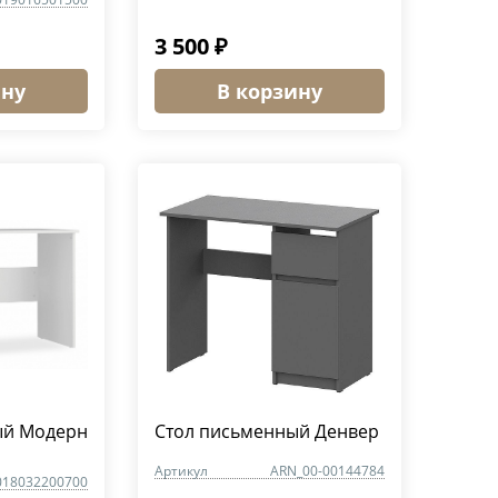
3 500 ₽
ину
В корзину
ый Модерн
Стол письменный Денвер
Артикул
ARN_00-00144784
018032200700