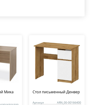
ый Мика
Стол письменный Денвер
Артикул
ARN_00-00166400
019016501500