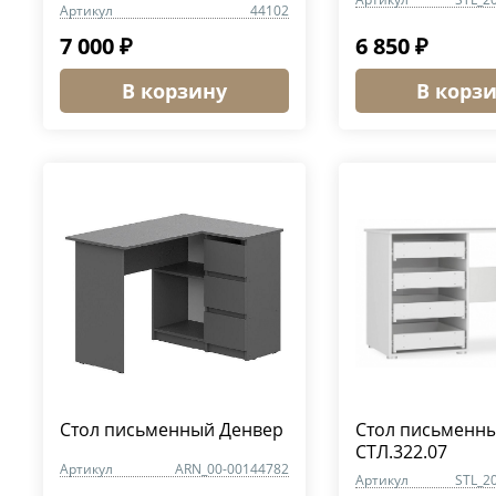
Артикул
44102
7 000 ₽
6 850 ₽
В корзину
В корз
Стол письменный Денвер
Стол письменн
СТЛ.322.07
Артикул
ARN_00-00144782
Артикул
STL_2