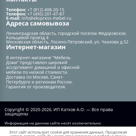
Телефон:
+7 (812) 408-20-15
Телефон:
+7 (495) 201-47-87
E-mail:
info@ekspress-mebel.ru
Адреса самовывоза
Ленинградская область, городской посёлок Фёдоровское,
Кольцевой проезд 4
Московская область, Лосино-Петровский, ул. Чкалова д.52
Интернет-магазин
В интернет-магазине "Мебель
Дома" представлен широкий
ассортимент домашней и офисной
мебели по низкой стоимости.
Доставка по Москве, Санкт-
Петербурге и регионам России.
Гарантия от производителя.
Copyright © 2020-2026, ИП Катков А.О. — Все права
защищены
Информация на данном сайте несёт исключительно
информационный характер и не при каких условиях не является
Этот сайт использует cookie для хранения данных. Продолжая
публичной офертой, определяемой положением статьи №437 ГК РФ.
использовать сайт, Вы даете свое согласие на работу с этими