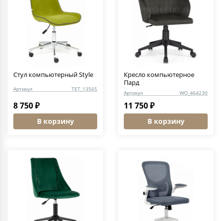
Стул компьютерный Style
Кресло компьютерное
Пард
Артикул
TET_13565
Артикул
WO_464230
8 750 ₽
11 750 ₽
В корзину
В корзину