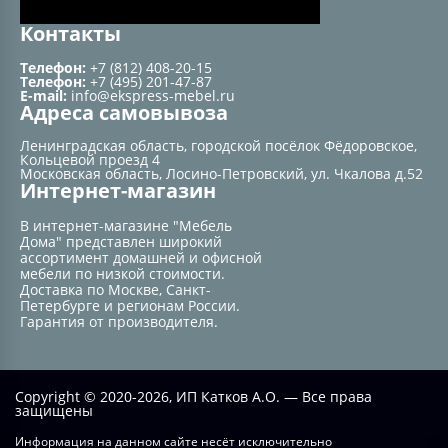
Контакты
Телефон:
+7 (812) 408-20-15
Телефон:
+7 (495) 201-47-87
E-mail:
info@ekspress-mebel.ru
Адреса самовывоза
Ленинградская область, городской посёлок Фёдоровское,
Кольцевой проезд 4
Московская область, Лосино-Петровский, ул. Чкалова д.52
Интернет-магазин
В интернет-магазине "Мебель
Дома" представлен широкий
ассортимент домашней и офисной
мебели по низкой стоимости.
Доставка по Москве, Санкт-
Петербурге и регионам России.
Гарантия от производителя.
Copyright © 2020-2026, ИП Катков А.О. — Все права
защищены
Информация на данном сайте несёт исключительно