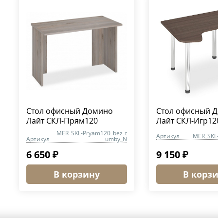
Стол офисный Домино
Стол офисный 
Лайт СКЛ-Прям120
Лайт СКЛ-Игр1
MER_SKL-Pryam120_bez_t
Артикул
MER_SKL
Артикул
umby_N
6 650 ₽
9 150 ₽
В корзину
В корз