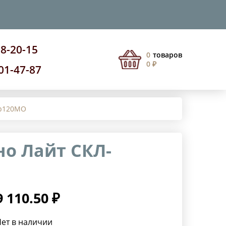
08-20-15
0
товаров
0 ₽
201-47-87
гр120МО
о Лайт СКЛ-
9 110.50 ₽
ет в наличии