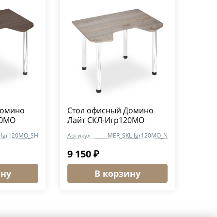
Домино
Стол офисный Домино
20МО
Лайт СКЛ-Игр120МО
-Igr120MO_SH
Артикул
MER_SKL-Igr120MO_N
9 150 ₽
ину
В корзину