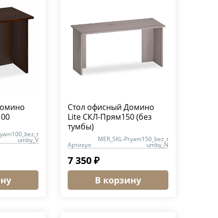
Домино
Стол офисный Домино
100
Lite СКЛ-Прям150 (без
тумбы)
ryam100_bez_t
MER_SKL-Pryam150_bez_t
umby_V
Артикул
umby_N
7 350 ₽
ину
В корзину