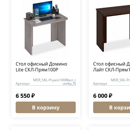
Стол офисный Домино
Стол офисный 
Lite СКЛ-Прям100Р
Лайт СКЛ-Прям
MER_SKL-Pryam100Rbez_t
MER_SKL-P
Артикул
umby_N
Артикул
6 550 ₽
6 000 ₽
В корзину
В корз