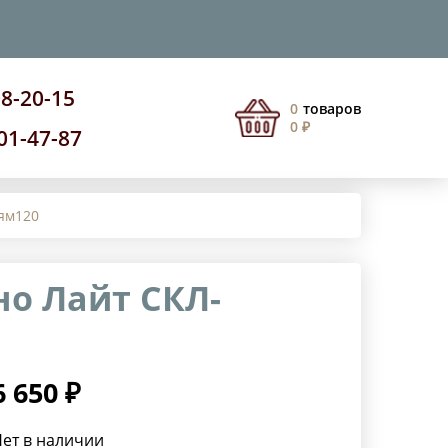
08-20-15
0
товаров
0 ₽
201-47-87
ям120
о Лайт СКЛ-
6 650 ₽
ет в наличии