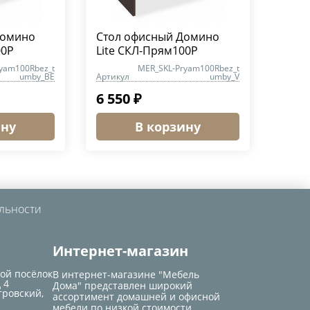
Домино
Стол офисный Домино
00Р
Lite СКЛ-Прям100Р
yam100Rbez_t
MER_SKL-Pryam100Rbez_t
umby_BE
Артикул
umby_V
6 550 ₽
ину
В корзину
льности
Интернет-магазин
кой посёлок
В интернет-магазине "Мебель
 4
Дома" представлен широкий
тровский,
ассортимент домашней и офисной
мебели по низкой стоимости.