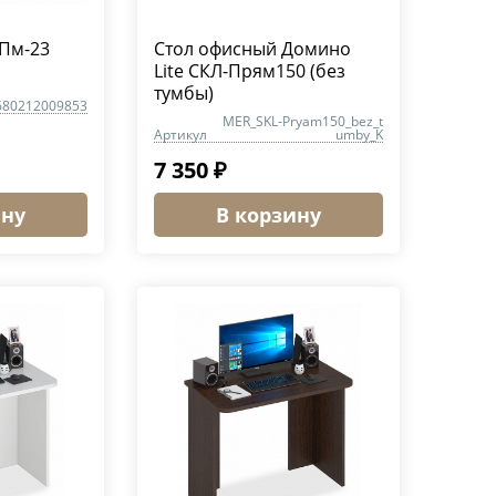
Пм-23
Стол офисный Домино
Lite СКЛ-Прям150 (без
тумбы)
680212009853
MER_SKL-Pryam150_bez_t
Артикул
umby_K
7 350 ₽
ину
В корзину