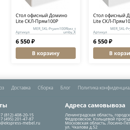
Стол офисный Домино
Стол офисный 
Lite СКЛ-Прям100Р
Lite СКЛ-Прям1
MER_SKL-Pryam100Rbez_t
MER_SKL-Pr
Артикул
umby_K
Артикул
6 550 ₽
6 550 ₽
В корзину
В корз
оз
Доставка
Сборка
Блог
Политика конфиденциа
ты
Адреса самовывоза
+7 (812) 408-20-15
Ленинградская область, городс
+7 (495) 201-47-87
Фёдоровское, Кольцевой проезд
o@ekspress-mebel.ru
Московская область, Лосино-Пе
ул. Чкалова д.52