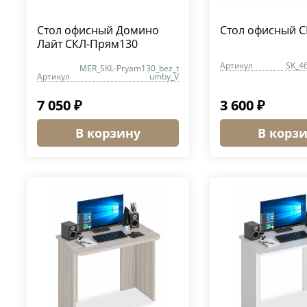
Стол офисный Домино
Стол офисный С
Лайт СКЛ-Прям130
Артикул
SK_4
MER_SKL-Pryam130_bez_t
Артикул
umby_V
7 050 ₽
3 600 ₽
В корзину
В корз