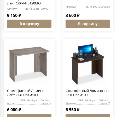
Лайт СКЛ-Игр120МО
Артикул
SK_4680212009853
Артикул
MER_SKL-Igr120MO_N
9 150 ₽
3 600 ₽
В корзину
В корзину
Стол офисный Домино
Стол офисный Домино Lite
Лайт СКЛ-Прям100
СКЛ-Прям100Р
MER_SKL-Pryam100_bez_t
MER_SKL-Pryam100Rbez_t
Артикул
umby_N
Артикул
umby_V
6 000 ₽
6 550 ₽