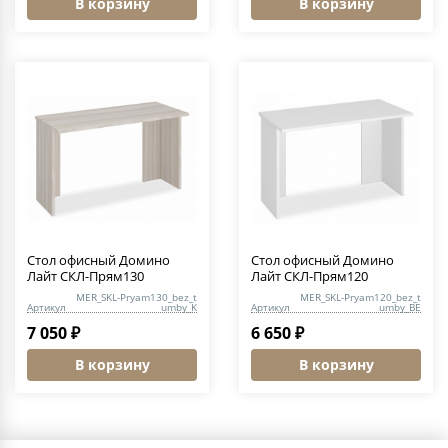
В корзину
В корзину
Стол офисный Домино
Стол офисный Домино
Лайт СКЛ-Прям130
Лайт СКЛ-Прям120
MER_SKL-Pryam130_bez_t
MER_SKL-Pryam120_bez_t
Артикул
umby_K
Артикул
umby_BE
7 050 ₽
6 650 ₽
В корзину
В корзину