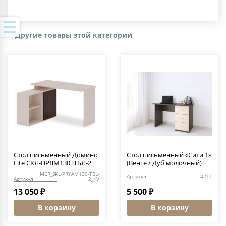
Другие товары этой категории
Стол письменный Домино
Стол письменный «Сити 1»
Lite СКЛ-ПРЯМ130+ТБЛ-2
(Венге / Дуб молочный)
MER_SKL-PRYAM130-TBL-
Артикул
4211
Артикул
2_KV
13 050 ₽
5 500 ₽
В корзину
В корзину