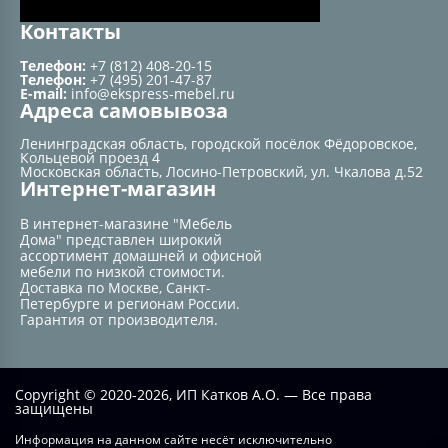
Контакты
Телефон:
+7 (812) 408-20-15
Телефон:
+7 (495) 201-47-87
E-mail:
info@ekspress-mebel.ru
Адреса самовывоза
Ленинградская область, городской посёлок Фёдоровское,
Кольцевой проезд 4
Московская область, Лосино-Петровский, ул. Чкалова д.52
Интернет-магазин
В интернет-магазине "Мебель
Дома" представлен широкий
ассортимент домашней и офисной
мебели по низкой стоимости.
Доставка по Москве, Санкт-
Петербурге и регионам России.
Гарантия от производителя.
Copyright © 2020-2026, ИП Катков А.О. — Все права
защищены
Информация на данном сайте несёт исключительно