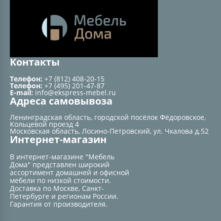
Контакты
Телефон:
+7 (812) 408-20-15
Телефон:
+7 (495) 201-47-87
E-mail:
info@ekspress-mebel.ru
Адреса самовывоза
Ленинградская область, городской посёлок Фёдоровское,
Кольцевой проезд 4
Московская область, Лосино-Петровский, ул. Чкалова д.52
Интернет-магазин
В интернет-магазине "Мебель
Дома" представлен широкий
ассортимент домашней и офисной
мебели по низкой стоимости.
Доставка по Москве, Санкт-
Петербурге и регионам России.
Гарантия от производителя.