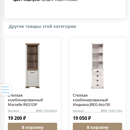
Другие товары этой категории
Стеллаж
Стеллаж
комбинированный
комбинированный
Marselle REG1DP
Индиана JREG 4so/50
Артикул
BRW_70004462
Артикул
BRW_70001364
19 200 ₽
19 050 ₽
В корзину
В корзину