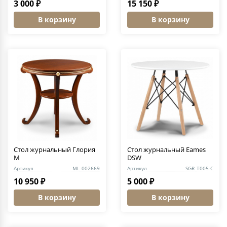
3 000 ₽
15 150 ₽
В корзину
В корзину
Стол журнальный Глория
Стол журнальный Eames
М
DSW
Артикул
ML_002669
Артикул
SGR_T005-C
10 950 ₽
5 000 ₽
В корзину
В корзину