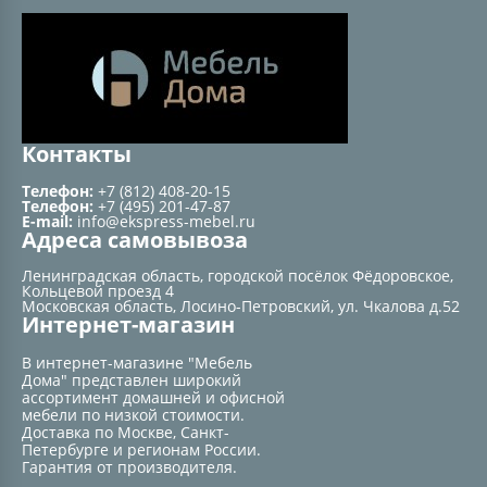
Контакты
Телефон:
+7 (812) 408-20-15
Телефон:
+7 (495) 201-47-87
E-mail:
info@ekspress-mebel.ru
Адреса самовывоза
Ленинградская область, городской посёлок Фёдоровское,
Кольцевой проезд 4
Московская область, Лосино-Петровский, ул. Чкалова д.52
Интернет-магазин
В интернет-магазине "Мебель
Дома" представлен широкий
ассортимент домашней и офисной
мебели по низкой стоимости.
Доставка по Москве, Санкт-
Петербурге и регионам России.
Гарантия от производителя.