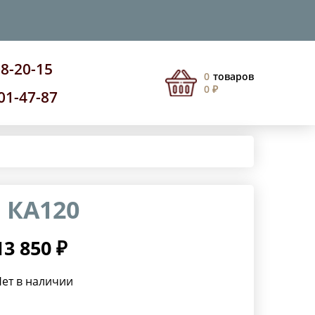
08-20-15
0
товаров
0 ₽
201-47-87
 КА120
13 850 ₽
ет в наличии