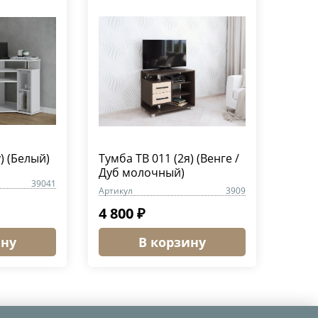
) (Белый)
Тумба ТВ 011 (2я) (Венге /
Дуб молочный)
39041
Артикул
3909
4 800 ₽
ину
В корзину