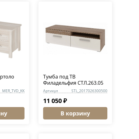
артоло
Тумба под TВ
Филадельфия СТЛ.263.05
MER_TVD_KK
Артикул
STL_2017026300500
11 050 ₽
ину
В корзину