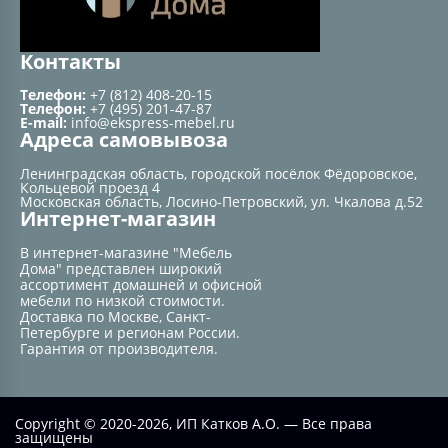
Контакты
Телефон:
+7 (812) 408-20-15
Телефон:
+7 (495) 201-47-87
E-mail:
info@ekspress-mebel.ru
Адреса самовывоза
Ленинградская область, городской посёлок Фёдоровское,
Кольцевой проезд 4
Московская область, Лосино-Петровский, ул. Чкалова д.52
Интернет-магазин
В интернет-магазине "Мебель
Дома" представлен широкий
ассортимент домашней и офисной
мебели по низкой стоимости.
Доставка по Москве, Санкт-
Петербурге и регионам России.
Гарантия от производителя.
Copyright © 2020-2026, ИП Катков А.О. — Все права
защищены