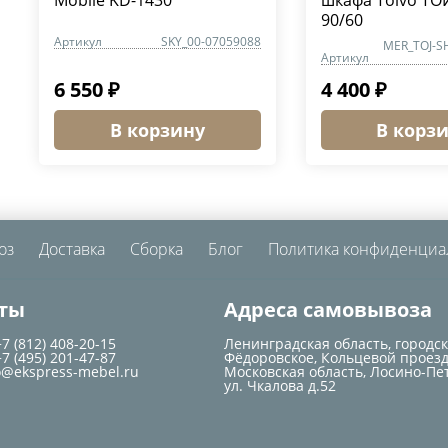
Mobile KD-1430
шкафа Toivo ТО
90/60
Артикул
SKY_00-07059088
MER_TOJ-S
Артикул
6 550 ₽
4 400 ₽
В корзину
В корз
оз
Доставка
Сборка
Блог
Политика конфиденциа
ты
Адреса самовывоза
+7 (812) 408-20-15
Ленинградская область, городс
+7 (495) 201-47-87
Фёдоровское, Кольцевой проезд
o@ekspress-mebel.ru
Московская область, Лосино-Пе
ул. Чкалова д.52