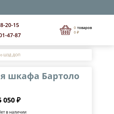
08-20-15
0
товаров
0 ₽
201-47-87
оло Ш3Д ДОП
ля шкафа Бартоло
5 050 ₽
ет в наличии