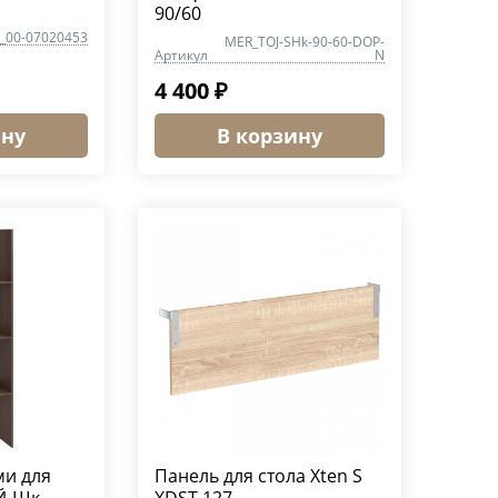
90/60
_00-07020453
MER_TOJ-SHk-90-60-DOP-
Артикул
N
4 400 ₽
ину
В корзину
ми для
Панель для стола Xten S