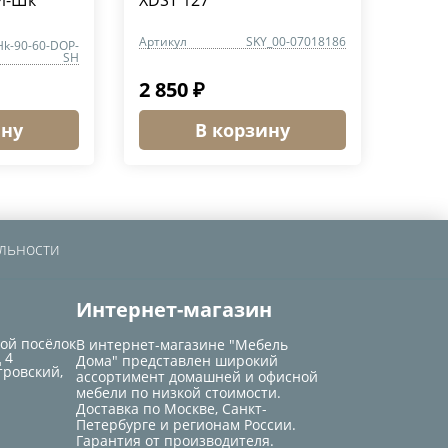
Й-Шк
XDST 127
Артикул
SKY_00-07018186
Hk-90-60-DOP-
SH
2 850 ₽
ину
В корзину
льности
Интернет-магазин
кой посёлок
В интернет-магазине "Мебель
 4
Дома" представлен широкий
тровский,
ассортимент домашней и офисной
мебели по низкой стоимости.
Доставка по Москве, Санкт-
Петербурге и регионам России.
Гарантия от производителя.