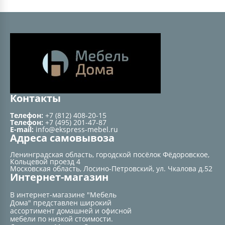
Контакты
Телефон:
+7 (812) 408-20-15
Телефон:
+7 (495) 201-47-87
E-mail:
info@ekspress-mebel.ru
Адреса самовывоза
Ленинградская область, городской посёлок Фёдоровское,
Кольцевой проезд 4
Московская область, Лосино-Петровский, ул. Чкалова д.52
Интернет-магазин
В интернет-магазине "Мебель
Дома" представлен широкий
ассортимент домашней и офисной
мебели по низкой стоимости.