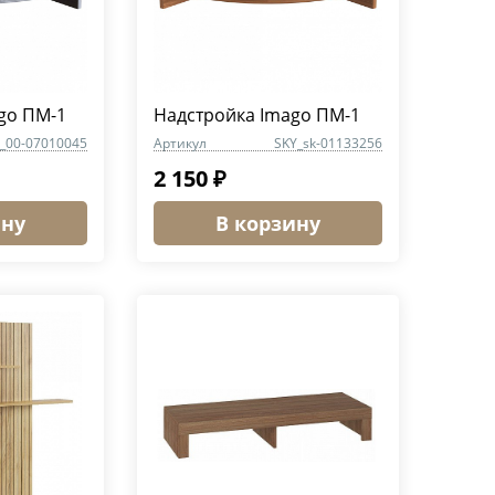
go ПМ-1
Надстройка Imago ПМ-1
_00-07010045
Артикул
SKY_sk-01133256
2 150 ₽
ину
В корзину