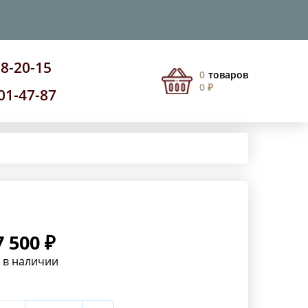
08-20-15
0
товаров
0 ₽
201-47-87
7 500 ₽
 в наличии