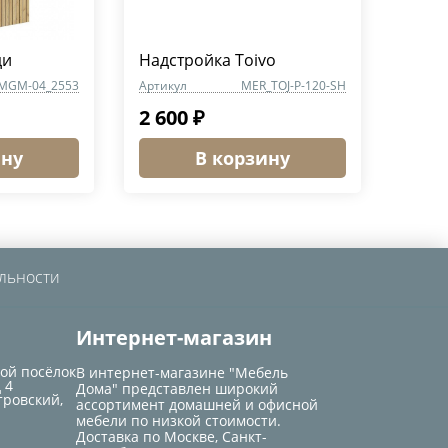
ди
Надстройка Toivo
MGM-04_2553
Артикул
MER_TOJ-P-120-SH
2 600 ₽
ину
В корзину
льности
Интернет-магазин
кой посёлок
В интернет-магазине "Мебель
 4
Дома" представлен широкий
тровский,
ассортимент домашней и офисной
мебели по низкой стоимости.
Доставка по Москве, Санкт-