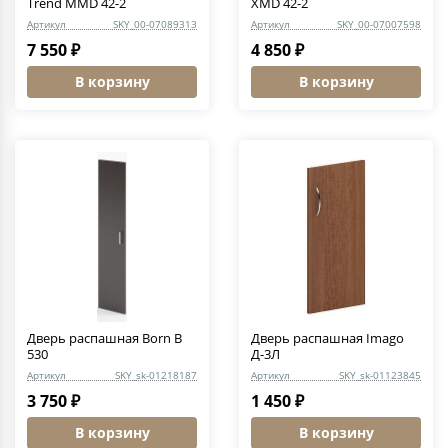
Trend MMD 42-2
XMD 42-2
Артикул
SKY_00-07089313
Артикул
SKY_00-07007598
7 550 ₽
4 850 ₽
В корзину
В корзину
Дверь распашная Born B
Дверь распашная Imago
530
Д-3Л
Артикул
SKY_sk-01218187
Артикул
SKY_sk-01123845
3 750 ₽
1 450 ₽
В корзину
В корзину