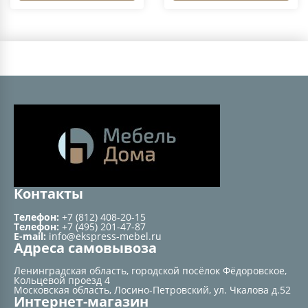
Контакты
Телефон:
+7 (812) 408-20-15
Телефон:
+7 (495) 201-47-87
E-mail:
info@ekspress-mebel.ru
Адреса самовывоза
Ленинградская область, городской посёлок Фёдоровское,
Кольцевой проезд 4
Московская область, Лосино-Петровский, ул. Чкалова д.52
Интернет-магазин