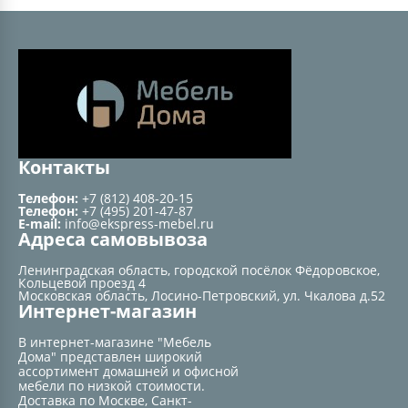
Контакты
Телефон:
+7 (812) 408-20-15
Телефон:
+7 (495) 201-47-87
E-mail:
info@ekspress-mebel.ru
Адреса самовывоза
Ленинградская область, городской посёлок Фёдоровское,
Кольцевой проезд 4
Московская область, Лосино-Петровский, ул. Чкалова д.52
Интернет-магазин
В интернет-магазине "Мебель
Дома" представлен широкий
ассортимент домашней и офисной
мебели по низкой стоимости.
Доставка по Москве, Санкт-