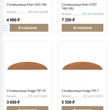
Столешница Xten XKD 166
Столешница Xten XCET
169-1(R)
Артикул
SKY_sk-01232596
Артикул
SKY_00-07032968
4 900 ₽
7 250 ₽
В корзину
В корзину
Столешница Imago ПР-10
Столешница Imago ПР-7
Артикул
SKY_sk-01124411
Артикул
SKY_sk-01121471
3 650 ₽
5 550 ₽
В корзину
В корзину