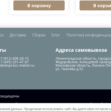
В корзину
В корз
оз
Доставка
Сборка
Блог
Политика конфиденциа
ты
Адреса самовывоза
+7 (812) 408-20-15
Ленинградская область, городс
+7 (495) 201-47-87
Фёдоровское, Кольцевой проезд
o@ekspress-mebel.ru
Московская область, Лосино-Пе
ул. Чкалова д.52
ва защищены
ционный характер и не при каких условиях не является публичной офер
ранения данных. Продолжая использовать сайт, Вы даете свое согласие 