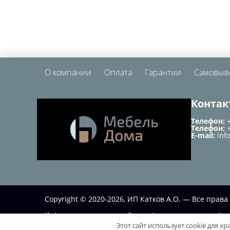
О компании
Оплата
Гарантии
Самовыв
Контак
Телефон:
Телефон:
E-mail:
inf
Copyright © 2020-2026, ИП Катков А.О. — Все пра
Информация на данном сайте несёт исключительно информа
Этот сайт использует cookie для х