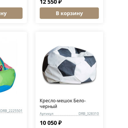
12 550 ₽
ину
В корзину
Кресло-мешок Бело-
черный
DRB_2225501
Артикул
DRB_328310
10 050 ₽