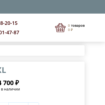
08-20-15
0
товаров
0 ₽
201-47-87
XL
4 700 ₽
 в наличии