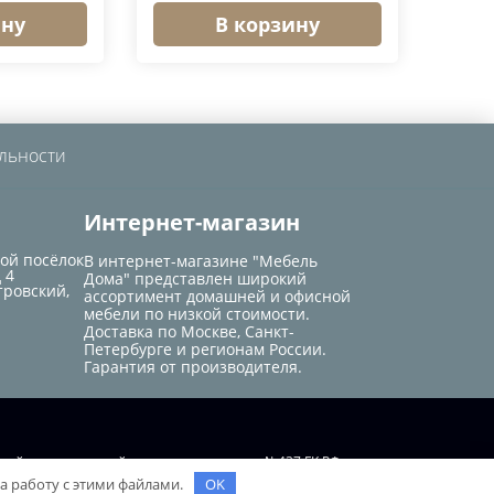
ину
В корзину
льности
Интернет-магазин
кой посёлок
В интернет-магазине "Мебель
 4
Дома" представлен широкий
тровский,
ассортимент домашней и офисной
мебели по низкой стоимости.
Доставка по Москве, Санкт-
Петербурге и регионам России.
Гарантия от производителя.
той, определяемой положением статьи №437 ГК РФ.
на работу с этими файлами.
OK