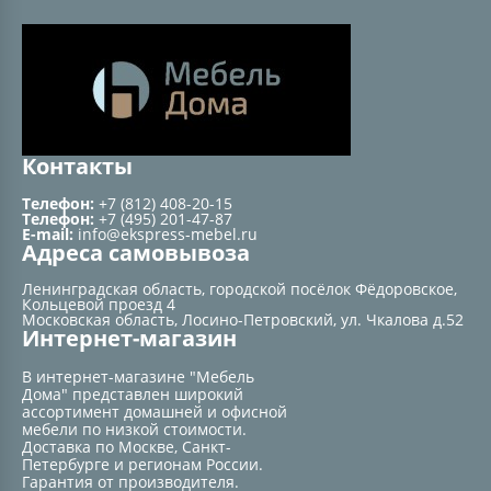
Контакты
Телефон:
+7 (812) 408-20-15
Телефон:
+7 (495) 201-47-87
E-mail:
info@ekspress-mebel.ru
Адреса самовывоза
Ленинградская область, городской посёлок Фёдоровское,
Кольцевой проезд 4
Московская область, Лосино-Петровский, ул. Чкалова д.52
Интернет-магазин
В интернет-магазине "Мебель
Дома" представлен широкий
ассортимент домашней и офисной
мебели по низкой стоимости.
Доставка по Москве, Санкт-
Петербурге и регионам России.
Гарантия от производителя.