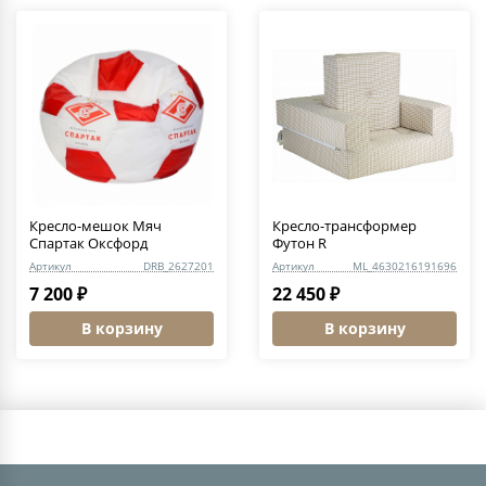
Кресло-мешок Мяч
Кресло-трансформер
Спартак Оксфорд
Футон R
Артикул
DRB_2627201
Артикул
ML_4630216191696
7 200 ₽
22 450 ₽
В корзину
В корзину