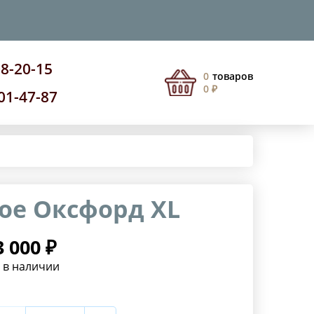
08-20-15
0
товаров
0 ₽
201-47-87
ое Оксфорд XL
3 000 ₽
 в наличии