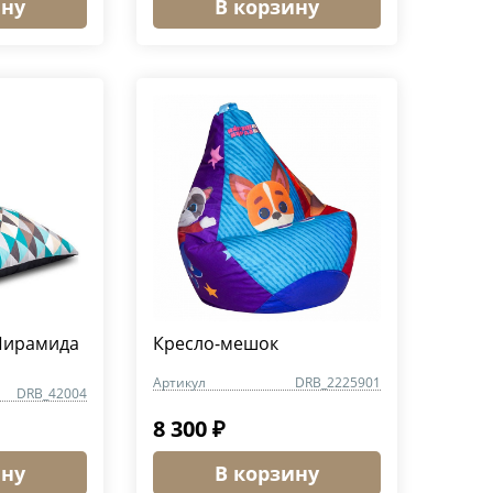
ину
В корзину
Пирамида
Кресло-мешок
Артикул
DRB_2225901
DRB_42004
8 300 ₽
ину
В корзину