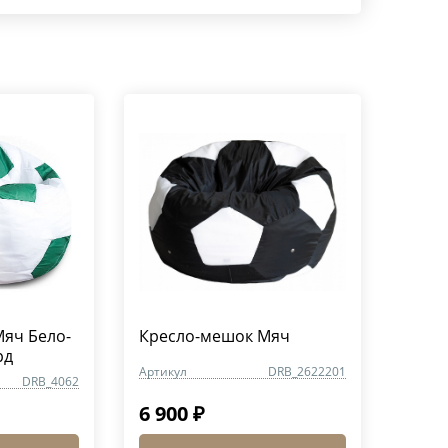
яч Бело-
Кресло-мешок Мяч
рд
Артикул
DRB_2622201
DRB_4062
6 900 ₽