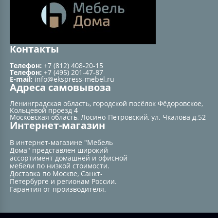
Контакты
Телефон:
+7 (812) 408-20-15
Телефон:
+7 (495) 201-47-87
E-mail:
info@ekspress-mebel.ru
Адреса самовывоза
Ленинградская область, городской посёлок Фёдоровское,
Кольцевой проезд 4
Московская область, Лосино-Петровский, ул. Чкалова д.52
Интернет-магазин
В интернет-магазине "Мебель
Дома" представлен широкий
ассортимент домашней и офисной
мебели по низкой стоимости.
Доставка по Москве, Санкт-
Петербурге и регионам России.
Гарантия от производителя.