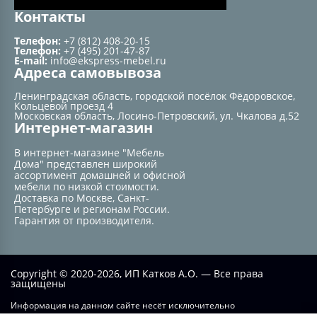
Контакты
Телефон:
+7 (812) 408-20-15
Телефон:
+7 (495) 201-47-87
E-mail:
info@ekspress-mebel.ru
Адреса самовывоза
Ленинградская область, городской посёлок Фёдоровское,
Кольцевой проезд 4
Московская область, Лосино-Петровский, ул. Чкалова д.52
Интернет-магазин
В интернет-магазине "Мебель
Дома" представлен широкий
ассортимент домашней и офисной
мебели по низкой стоимости.
Доставка по Москве, Санкт-
Петербурге и регионам России.
Гарантия от производителя.
Copyright © 2020-2026, ИП Катков А.О. — Все права
защищены
Информация на данном сайте несёт исключительно