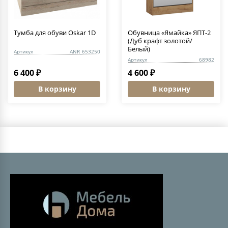
Тумба для обуви Oskar 1D
Обувница «Ямайка» ЯПТ-2
(Дуб крафт золотой/
Белый)
Артикул
ANR_653250
Артикул
68982
6 400 ₽
4 600 ₽
В корзину
В корзину