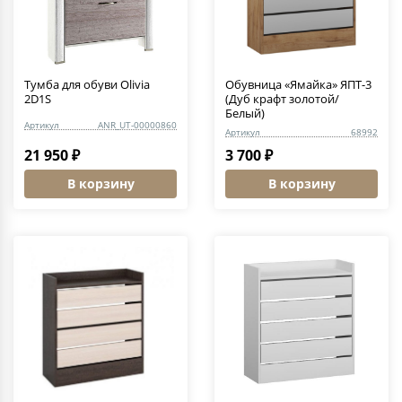
Тумба для обуви Olivia
Обувница «Ямайка» ЯПТ-3
2D1S
(Дуб крафт золотой/
Белый)
Артикул
ANR_UT-00000860
Артикул
68992
21 950 ₽
3 700 ₽
В корзину
В корзину