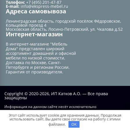
Телефон:
+7 (495) 201-47-87
E-mail:
info@ekspress-mebel.ru
Адреса самовывоза
Ленинградская область, городской посёлок Фёдоровское,
Кольцевой проезд 4
Московская область, Лосино-Петровский, ул. Чкалова д.52
Интернет-магазин
В интернет-магазине "Мебель
Дома" представлен широкий
ассортимент домашней и офисной
мебели по низкой стоимости.
Доставка по Москве, Санкт-
Петербурге и регионам России.
Гарантия от производителя.
Copyright © 2020-2026, ИП Катков А.О. — Все права
защищены
Информация на данном сайте несёт исключительно
информационный характер и не при каких условиях не является
Этот сайт использует cookie для хранения данных. Продолжая
публичной офертой, определяемой положением статьи №437 ГК РФ.
использовать сайт, Вы даете свое согласие на работу с этими
файлами.
OK