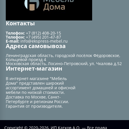
Контакты
Телефон:
+7 (812) 408-20-15
Телефон:
+7 (495) 201-47-87
E-mail:
info@ekspress-mebel.ru
Адреса самовывоза
Ленинградская область, городской посёлок Фёдоровское,
Кольцевой проезд 4
Московская область, Лосино-Петровский, ул. Чкалова д.52
Интернет-магазин
В интернет-магазине "Мебель
Дома" представлен широкий
ассортимент домашней и офисной
мебели по низкой стоимости.
Доставка по Москве, Санкт-
Петербурге и регионам России.
Гарантия от производителя.
Copyright © 2020-2026, ИП Катков А.О. — Все права