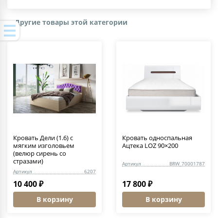
Другие товары этой категории
Кровать Дели (1.6) c
Кровать односпальная
мягким изголовьем
Ацтека LOZ 90×200
(велюр сирень со
стразами)
Артикул
BRW_70001787
Артикул
6207
10 400 ₽
17 800 ₽
В корзину
В корзину