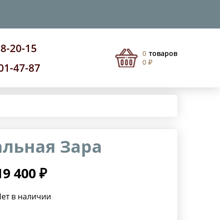
08-20-15
0
товаров
0 ₽
201-47-87
альная Зара
19 400 ₽
ет в наличии