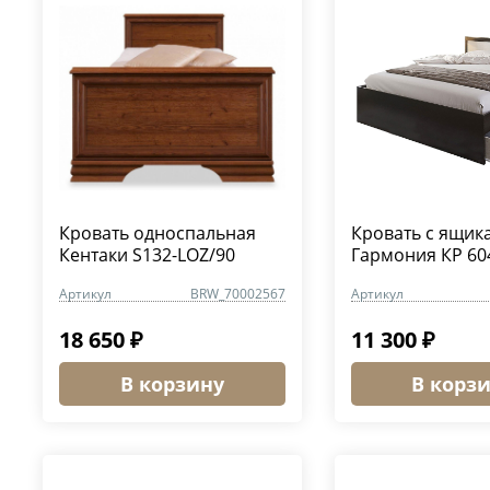
Кровать односпальная
Кровать с ящик
Кентаки S132-LOZ/90
Гармония КР 60
Артикул
BRW_70002567
Артикул
18 650 ₽
11 300 ₽
В корзину
В корз