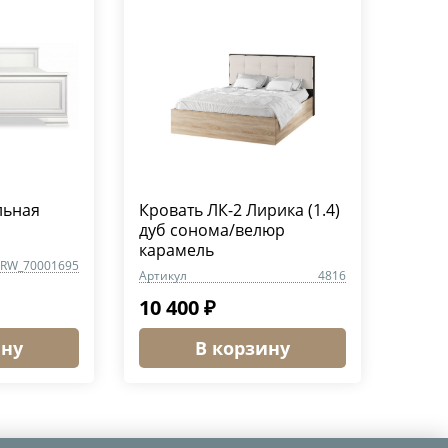
льная
Кровать ЛК-2 Лирика (1.4)
дуб сонома/велюр
карамель
RW_70001695
Артикул
4816
10 400 ₽
ину
В корзину