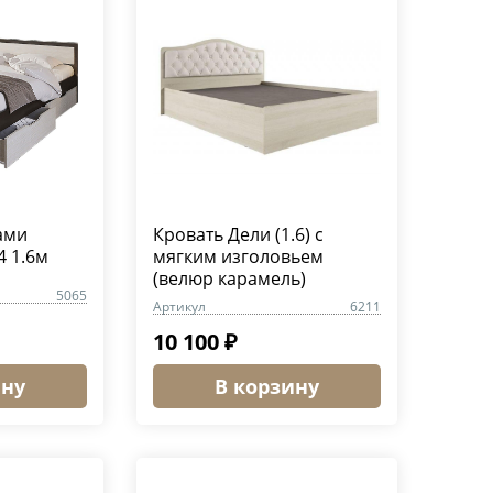
ами
Кровать Дели (1.6) c
4 1.6м
мягким изголовьем
(велюр карамель)
5065
Артикул
6211
10 100 ₽
ину
В корзину