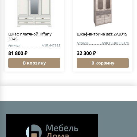
Шкаф платяной Tiffany
Шкаф-витрина Jazz 2V2D1S
3D4S
Артикул
ANR_UT-00006378
Артикул
ANR_647652
81 800 ₽
32 300 ₽
В корзину
В корзину