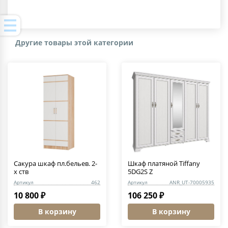
Другие товары этой категории
Сакура шкаф пл.бельев. 2-
Шкаф платяной Tiffany
х ств
5DG2S Z
Артикул
462
Артикул
ANR_UT-70005935
10 800 ₽
106 250 ₽
В корзину
В корзину