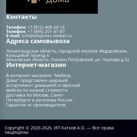
Контакты
Телефон:
+7 (812) 408-20-15
Телефон:
+7 (495) 201-47-87
E-mail:
info@ekspress-mebel.ru
Адреса самовывоза
Ленинградская область, городской посёлок Фёдоровское,
Кольцевой проезд 4
Московская область, Лосино-Петровский, ул. Чкалова д.52
Интернет-магазин
В интернет-магазине "Мебель
Дома" представлен широкий
ассортимент домашней и офисной
мебели по низкой стоимости.
Доставка по Москве, Санкт-
Петербурге и регионам России.
Гарантия от производителя.
Copyright © 2020-2026, ИП Катков А.О. — Все права
защищены