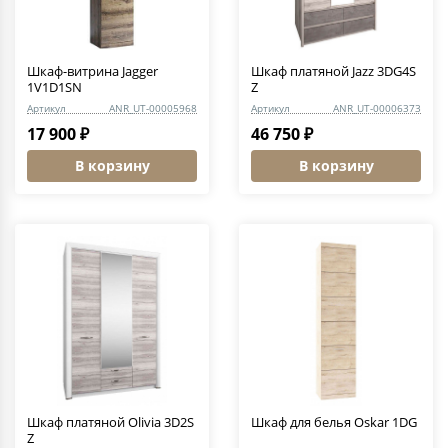
Шкаф-витрина Jagger
Шкаф платяной Jazz 3DG4S
1V1D1SN
Z
Артикул
ANR_UT-00005968
Артикул
ANR_UT-00006373
17 900 ₽
46 750 ₽
В корзину
В корзину
Шкаф платяной Olivia 3D2S
Шкаф для белья Oskar 1DG
Z