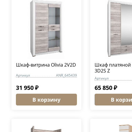
Шкаф-витрина Olivia 2V2D
Шкаф платяной O
3D2S Z
Артикул
ANR_645439
Артикул
31 950 ₽
65 850 ₽
В корзину
В корз