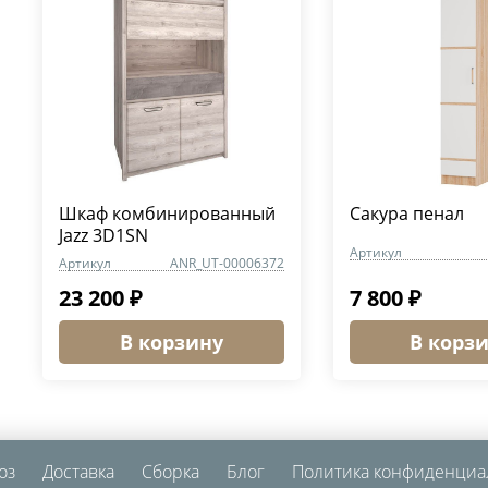
Шкаф комбинированный
Сакура пенал
Jazz 3D1SN
Артикул
Артикул
ANR_UT-00006372
23 200 ₽
7 800 ₽
В корзину
В корз
оз
Доставка
Сборка
Блог
Политика конфиденциа