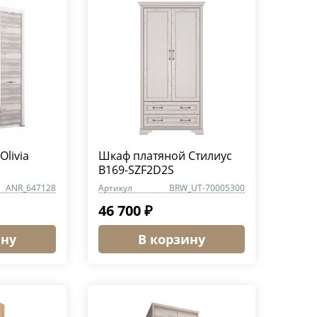
livia
Шкаф платяной Стилиус
B169-SZF2D2S
ANR_647128
Артикул
BRW_UT-70005300
46 700 ₽
ину
В корзину