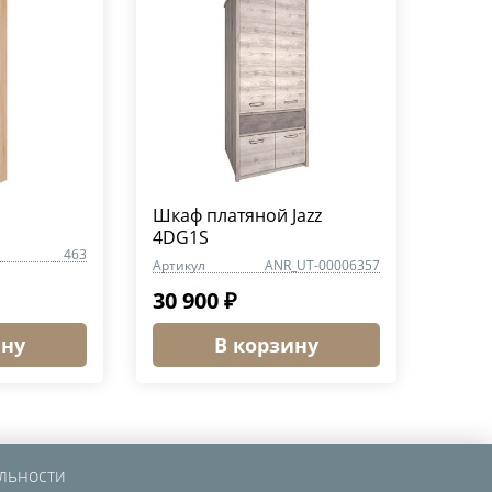
Шкаф платяной Jazz
4DG1S
463
Артикул
ANR_UT-00006357
30 900 ₽
ину
В корзину
льности