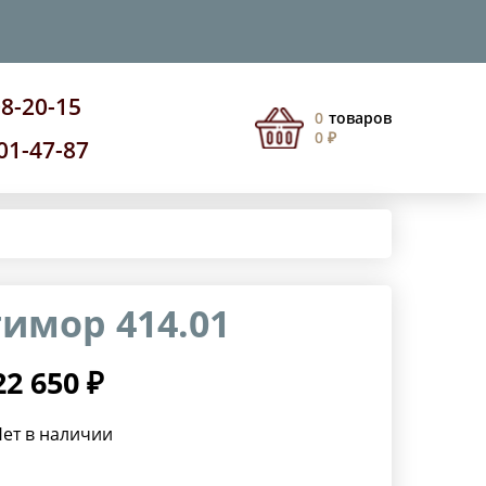
08-20-15
0
товаров
0 ₽
201-47-87
имор 414.01
22 650 ₽
ет в наличии