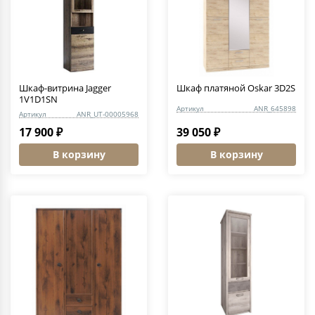
Шкаф-витрина Jagger
Шкаф платяной Oskar 3D2S
1V1D1SN
Артикул
ANR_645898
Артикул
ANR_UT-00005968
17 900 ₽
39 050 ₽
В корзину
В корзину