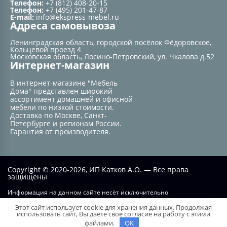
Телефон:
+7 (812) 408-20-15
Телефон:
+7 (495) 201-47-87
E-mail:
info@ekspress-mebel.ru
Адреса самовывоза
Ленинградская область, городской посёлок Фёдоровское,
Кольцевой проезд 4
Московская область, Лосино-Петровский, ул. Чкалова д.52
Интернет-магазин
В интернет-магазине "Мебель
Дома" представлен широкий
ассортимент домашней и офисной
мебели по низкой стоимости.
Доставка по Москве, Санкт-
Петербурге и регионам России.
Гарантия от производителя.
Copyright © 2020-2026, ИП Катков А.О. — Все права
защищены
Информация на данном сайте несёт исключительно
информационный характер и не при каких условиях не является
Этот сайт использует cookie для хранения данных. Продолжая
публичной офертой, определяемой положением статьи №437 ГК РФ.
использовать сайт, Вы даете свое согласие на работу с этими
файлами.
OK