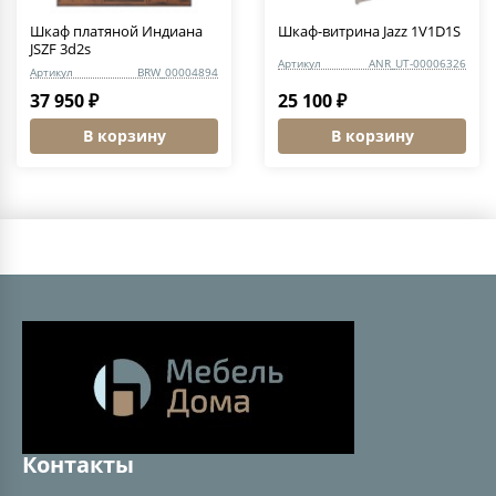
Шкаф платяной Индиана
Шкаф-витрина Jazz 1V1D1S
JSZF 3d2s
Артикул
ANR_UT-00006326
Артикул
BRW_00004894
37 950 ₽
25 100 ₽
В корзину
В корзину
Контакты