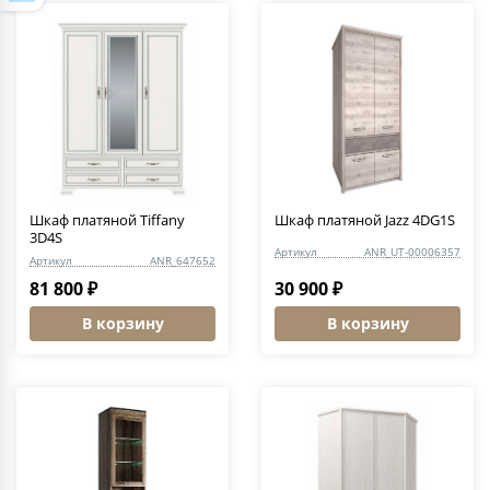
Шкаф платяной Tiffany
Шкаф платяной Jazz 4DG1S
3D4S
Артикул
ANR_UT-00006357
Артикул
ANR_647652
81 800 ₽
30 900 ₽
В корзину
В корзину