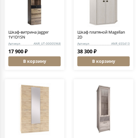
Шкаф-витрина Jagger
Шкаф платяной Magellan
1V1D1SN
2D
Артикул
ANR_UT-00005968
Артикул
ANR_655413
17 900 ₽
38 300 ₽
В корзину
В корзину