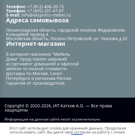
Телефон:
+7 (812) 408-20-15
Телефон:
+7 (495) 201-47-87
E-mail:
info@ekspress-mebel.ru
Адреса самовывоза
Ленинградская область, городской посёлок Фёдоровское,
Кольцевой проезд 4
Московская область, Лосино-Петровский, ул. Чкалова д.52
Интернет-магазин
В интернет-магазине "Мебель
Дома" представлен широкий
ассортимент домашней и офисной
мебели по низкой стоимости.
Доставка по Москве, Санкт-
Петербурге и регионам России.
Гарантия от производителя.
Copyright © 2020-2026, ИП Катков А.О. — Все права
защищены
Информация на данном сайте несёт исключительно
информационный характер и не при каких условиях не является
Этот сайт использует cookie для хранения данных. Продолжая
публичной офертой, определяемой положением статьи №437 ГК РФ.
использовать сайт, Вы даете свое согласие на работу с этими