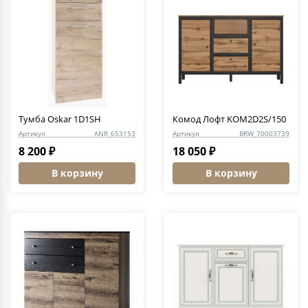
Тумба Oskar 1D1SH
Комод Лофт KOM2D2S/150
Артикул
ANR_653153
Артикул
BRW_70003739
8 200 ₽
18 050 ₽
В корзину
В корзину