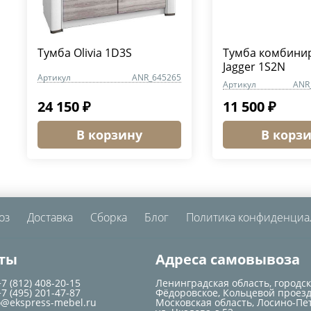
Тумба Olivia 1D3S
Тумба комбини
Jagger 1S2N
Артикул
ANR_645265
Артикул
ANR
24 150 ₽
11 500 ₽
В корзину
В корз
оз
Доставка
Сборка
Блог
Политика конфиденциа
ты
Адреса самовывоза
+7 (812) 408-20-15
Ленинградская область, городс
+7 (495) 201-47-87
Фёдоровское, Кольцевой проезд
o@ekspress-mebel.ru
Московская область, Лосино-Пе