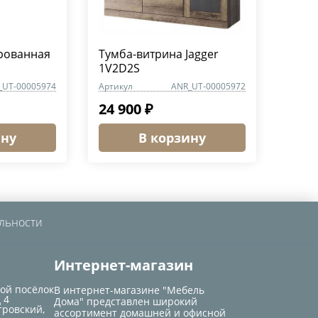
рованная
Тумба-витрина Jagger
1V2D2S
_UT-00005974
Артикул
ANR_UT-00005972
24 900 ₽
ину
В корзину
льности
Интернет-магазин
кой посёлок
В интернет-магазине "Мебель
 4
Дома" представлен широкий
тровский,
ассортимент домашней и офисной