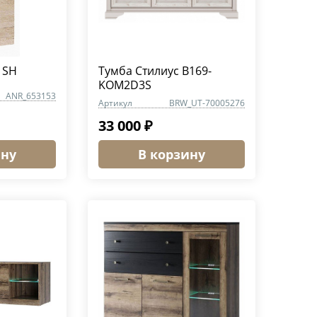
1SH
Тумба Стилиус B169-
KOM2D3S
ANR_653153
Артикул
BRW_UT-70005276
33 000 ₽
ину
В корзину